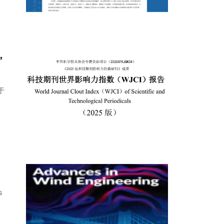
，
于
s