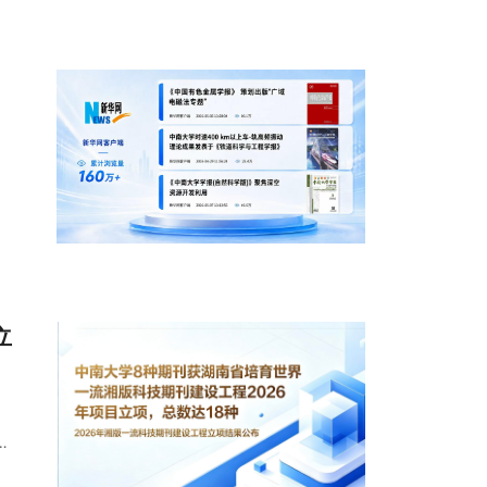
立
中
进