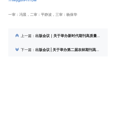
7HMygbnFHTDw
一审：冯晨，二审：平静波，三审：杨保华
上一篇
：
出版会议｜关于举办新时代期刊高质量发展与编辑能力提升培训班暨第二届“青椰讲堂”的通知（2026年9月12-16日，澄迈）
下一篇
：
出版会议 | 关于举办第二届农林期刊高质量发展研讨会的通知（2026年8月22-24日，贵阳）