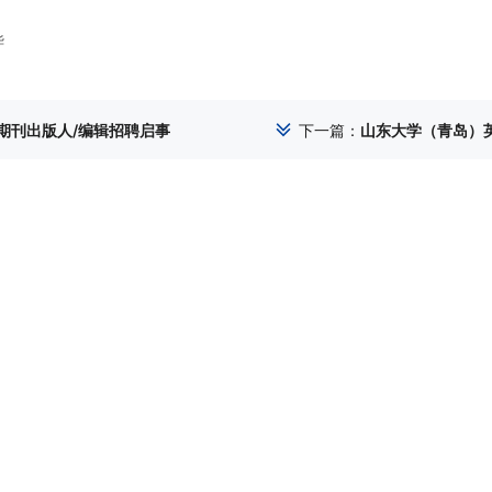
华
期刊出版人/编辑招聘启事
下一篇
：
山东大学（青岛）英文科技期刊E