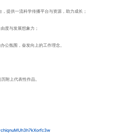
平台，提供一流科学传播平台与资源，助力成长；
自由度与发展想象力；
的办公氛围，奋发向上的工作理念。
简历附上代表性作品。
7wchiqnuMUh3h7kXorfc3w